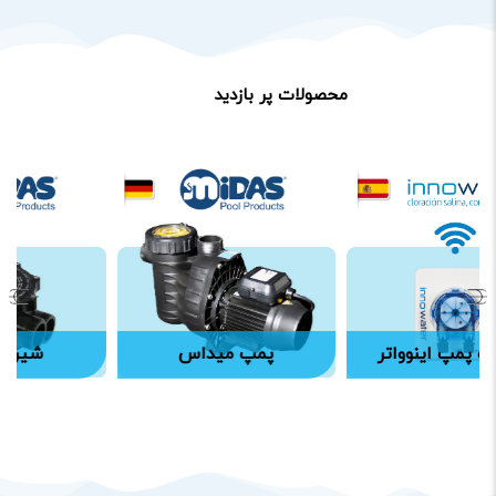
محصولات پر بازدید
زینگ پمپ اینوواتر
پمپ میداس
شیر