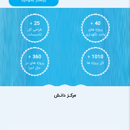
بیشتر بخوانید
+
25
+
40
پروژه های
طراحی کل
واحد نگهداری
تاسیسات
+
360
+
1010
کل پروژه ها
پروژه های در
حال اجرا
مرکــز دانـش