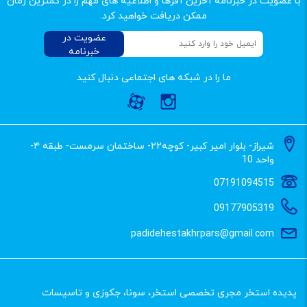
با عضویت در خبرنامه آخرین آفرها و اطلاعیه های مهم را در کمترین زمان
ممکن دریافت خواهید کرد.
عضویت در
خبرنامه
ما را در شبکه های اجتماعی دنبال کنید
شیراز- بلوار امیر کبیر- کوچه۲۲- ساختمان سرمست- طبقه ۴-
واحد 10
07191094515
09177905319
padidehestakhrpars@gmail.com
پدیده استخر مجری تخصصی استخر، سونا، جکوزی و تاسیسات