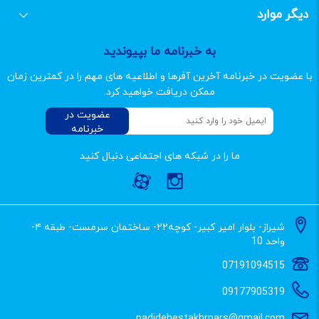
فرم مشاوره
فرم استخدام
درباره پدیده استخر
تماس با پدیده استخر
فروشگاه پدیده استخر
نرم افزار محاسبات استخر و اسپا
دیگر موارد
مقالات
سایت مپ
کاتالوگ ها
به خبرنامه ما بپیوندید
با عضویت در خبرنامه آخرین آفرها و اطلاعیه های مهم را در کمترین زمان
ممکن دریافت خواهید کرد.
عضویت در
خبرنامه
ما را در شبکه های اجتماعی دنبال کنید
شیراز- بلوار امیر کبیر- کوچه۲۲- ساختمان سرمست- طبقه ۴-
واحد 10
07191094515
09177905319
padidehestakhrpars@gmail.com